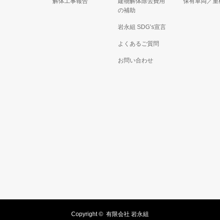
解体工事報告
建物解体除去費用
保有車両／重
の補助
岩永組 SDG’s宣言
よくあるご質問
お問い合わせ
Copyright ©
有限会社 岩永組