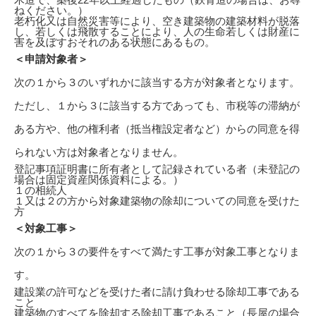
ねください。）
老朽化又は自然災害等により、空き建築物の建築材料が脱落
し、若しくは飛散することにより、人の生命若しくは財産に
害を及ぼすおそれのある状態にあるもの。
＜申請対象者＞
次の１から３のいずれかに該当する方が対象者となります。
ただし、１から３に該当する方であっても、市税等の滞納が
ある方や、他の権利者（抵当権設定者など）からの同意を得
られない方は対象者となりません。
登記事項証明書に所有者として記録されている者（未登記の
場合は固定資産関係資料による。）
１の相続人
１又は２の方から対象建築物の除却についての同意を受けた
方
＜対象工事＞
次の１から３の要件をすべて満たす工事が対象工事となりま
す。
建設業の許可などを受けた者に請け負わせる除却工事である
こと
建築物のすべてを除却する除却工事であること（長屋の場合