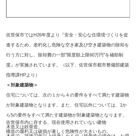
佐世保市ではH26年度より『安全・安心な住環境づくりを促
進するため、老朽化し危険な空き家及び空き建築物の除却を
行う方に対し、除却費の一部”限度額上限60万円”を補助制
度』が実施されています。（以下、佐世保市都市整備部建築
指導課HPより）
＜対象建築物＞
住宅については、次の１から４の要件をすべて満たす建築物
が対象建築物となります。また、住宅以外については、1か
ら5の要件をすべて満たす建築物が対象建築物となります。
佐世保市内に存する、現在使用されていない建物
木造又は鉄骨造。
構造の腐朽又は破損が著しく危険性が大きいもの。
木造で、築後22年以上経過したもの（鉄骨造の場合は、お尋