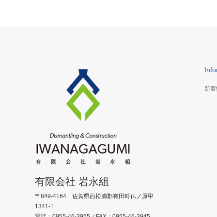
Inf
新着
有限会社 岩永組
〒849-4164 佐賀県西松浦郡有田町仏ノ原甲
1341-1
電話：0955-46-3955／FAX：0955-46-3945