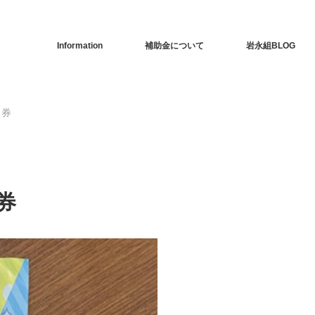
Information
補助金について
岩永組BLOG
る券
券