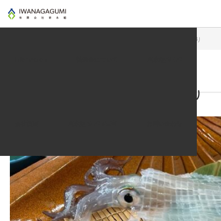
インフォメーション
ふと食べたくなる！呼子いかの活き造り
Information
補助金について
岩永組BLOG
2023.09.08
インフォメーション
ふと食べたくなる！呼子いかの活き造り
会社概要
岩永組 SDG’s宣言
お問い合わせ