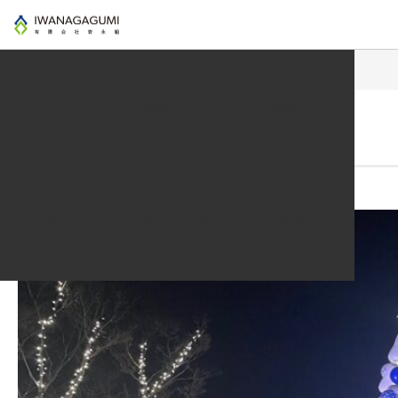
インフォメーション
有田のマシュマロツリー
Information
補助金について
岩永組BLOG
2023.12.13
インフォメーション
有田のマシュマロツリー
会社概要
岩永組 SDG’s宣言
お問い合わせ