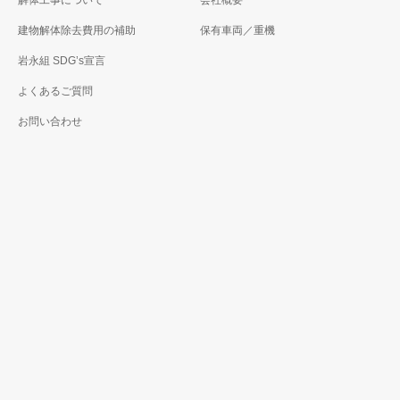
解体工事について
会社概要
建物解体除去費用の補助
保有車両／重機
岩永組 SDG’s宣言
よくあるご質問
お問い合わせ