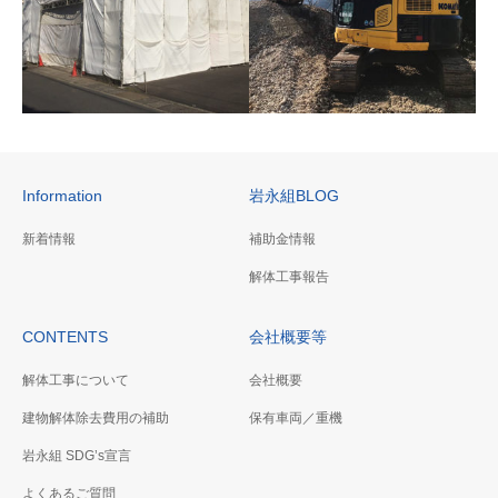
Information
岩永組BLOG
新着情報
補助金情報
保有重機／車両
解体工事報告
当社で保有している重機／車
両などです。
解体工事フロー
CONTENTS
会社概要等
主に建物解体工事の流れで
解体工事について
会社概要
す。現地調査からご請求書送
付までの流れをご説明いたし
建物解体除去費用の補助
保有車両／重機
ます。ご不明な点はなんでも
岩永組 SDG’s宣言
お尋ねください。
よくあるご質問