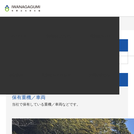
プロジェクト
保有重機／車両
Information
補助金について
岩永組BLOG
All
工事
社内・業務
その他
会社概要
岩永組 SDG’s宣言
お問い合わせ
工事
保有重機／車両
当社で保有している重機／車両などです。